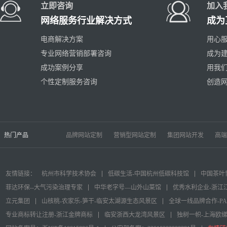
立即咨询
加入
网络服务行业解决方式
成为
电商解决方案
用心服
专业网络营销部署咨询
成为
成功案例分享
用我
个性定制服务咨询
创造
热门产品
品牌网站定制
营销型网站定制
集团网站开发
高端
友情链接：
杭州市科学技术协会
低碳生活-中国杭州低碳科技馆
中国茶叶
菲达环保--大气污染治理专家
中华老字号—山外山菜馆
优秀水利企业-浙江
立元集团
山核桃-农家乐-笋干-临安太湖源生态风景区
全球一线品牌合作-P
专业商标转让注册-浙江金牌商标
临安浙西大龙湾风景区
独树一帜-上海欧