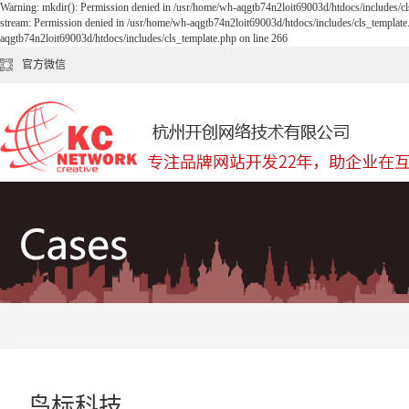
Warning: mkdir(): Permission denied in /usr/home/wh-aqgtb74n2loit69003d/htdocs/includes/cl
stream: Permission denied in /usr/home/wh-aqgtb74n2loit69003d/htdocs/includes/cls_template
aqgtb74n2loit69003d/htdocs/includes/cls_template.php on line 266
官方微信
鸟标科技