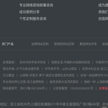
专业网络营销部署咨询
成为
成功案例分享
用我
个性定制服务咨询
创造
热门产品
品牌网站定制
营销型网站定制
集团网站开发
高端
友情链接：
杭州市科学技术协会
低碳生活-中国杭州低碳科技馆
中国茶叶
菲达环保--大气污染治理专家
中华老字号—山外山菜馆
优秀水利企业-浙江
立元集团
山核桃-农家乐-笋干-临安太湖源生态风景区
全球一线品牌合作-P
专业商标转让注册-浙江金牌商标
临安浙西大龙湾风景区
独树一帜-上海欧
网站备案号：浙ICP备10015896号-1
公安部备案：33010202000381号
友情链
地址：浙江省杭州市上城区新塘路672号中豪五星国际广场2幢406室 