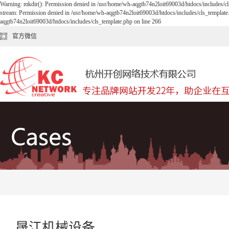
Warning: mkdir(): Permission denied in /usr/home/wh-aqgtb74n2loit69003d/htdocs/includes/cl
stream: Permission denied in /usr/home/wh-aqgtb74n2loit69003d/htdocs/includes/cls_template
aqgtb74n2loit69003d/htdocs/includes/cls_template.php on line 266
官方微信
晟江机械设备