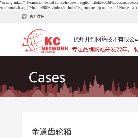
Warning: mkdir(): Permission denied in /usr/home/wh-aqgtb74n2loit69003d/htdocs/includes/cls
/usr/home/wh-aqgtb74n2loit69003d/htdocs/includes/cls_template.php on line 264 Notice: can'
官方微信
金道齿轮箱