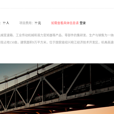
：
?? 人
项目费用：
?? 元
如需查看具体信息请
登录
机械变速箱、工业传动机械和液力变矩器等产品、零部件的集研发、生产与销售为一体
现占地150亩，建筑面积9万平方米，位于国家级绍兴袍江经济技术开发区，杭甬高速