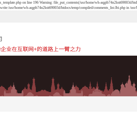
_template.php on line 196 Warning: file_put_contents(/usr/home/wh-aqgtb74n2loit69003d/htdoc
t write:/usr/home/wh-aqgtb74n2loit69003d/htdocs/temp/compiled/comments_list.lbi.php in /usr