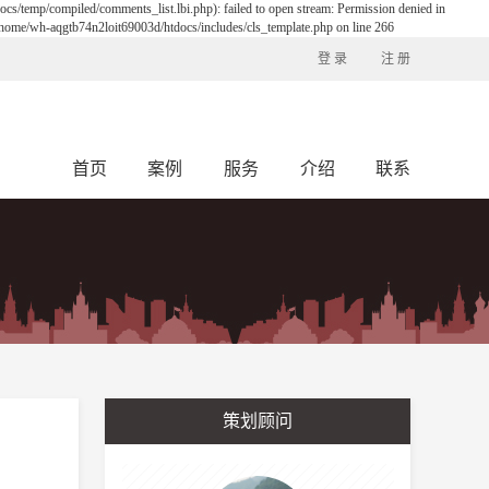
s/temp/compiled/comments_list.lbi.php): failed to open stream: Permission denied in
/home/wh-aqgtb74n2loit69003d/htdocs/includes/cls_template.php on line 266
登 录
注 册
首页
案例
服务
介绍
联系
策划顾问