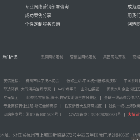
专业网络营销部署咨询
成为
成功案例分享
用我
个性定制服务咨询
创造
热门产品
品牌网站定制
营销型网站定制
集团网站开发
高端
友情链接：
杭州市科学技术协会
低碳生活-中国杭州低碳科技馆
中国茶叶
菲达环保--大气污染治理专家
中华老字号—山外山菜馆
优秀水利企业-浙江
立元集团
山核桃-农家乐-笋干-临安太湖源生态风景区
全球一线品牌合作-P
专业商标转让注册-浙江金牌商标
临安浙西大龙湾风景区
独树一帜-上海欧
网站备案号：浙ICP备10015896号-1
公安部备案：33010202000381号
友情链
地址：浙江省杭州市上城区新塘路672号中豪五星国际广场2幢406室 