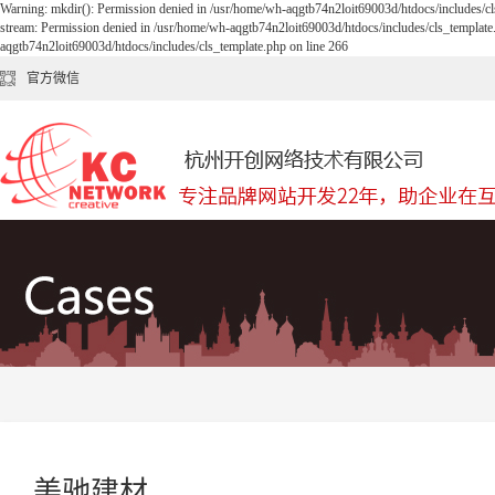
Warning: mkdir(): Permission denied in /usr/home/wh-aqgtb74n2loit69003d/htdocs/includes/cl
stream: Permission denied in /usr/home/wh-aqgtb74n2loit69003d/htdocs/includes/cls_template
aqgtb74n2loit69003d/htdocs/includes/cls_template.php on line 266
官方微信
美驰建材