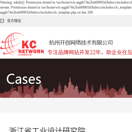
Warning: mkdir(): Permission denied in /usr/home/wh-aqgtb74n2loit69003d/htdocs/includes/cl
stream: Permission denied in /usr/home/wh-aqgtb74n2loit69003d/htdocs/includes/cls_template
aqgtb74n2loit69003d/htdocs/includes/cls_template.php on line 266
官方微信
浙江省工业设计研究院