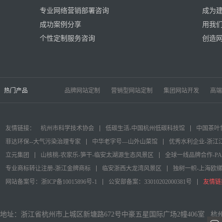
专业网络营销部署咨询
成为
成功案例分享
用我
个性定制服务咨询
创造
热门产品
品牌网站定制
营销型网站定制
集团网站开发
高端
友情链接：
杭州市科学技术协会
低碳生活-中国杭州低碳科技馆
中国茶叶
菲达环保--大气污染治理专家
中华老字号—山外山菜馆
优秀水利企业-浙江
立元集团
山核桃-农家乐-笋干-临安太湖源生态风景区
全球一线品牌合作-P
专业商标转让注册-浙江金牌商标
临安浙西大龙湾风景区
独树一帜-上海欧
网站备案号：浙ICP备10015896号-1
公安部备案：33010202000381号
友情链
地址：浙江省杭州市上城区新塘路672号中豪五星国际广场2幢406室 