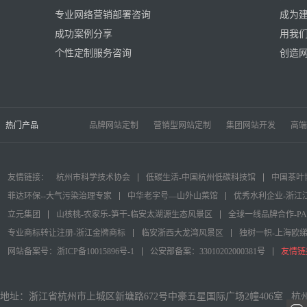
专业网络营销部署咨询
成为
成功案例分享
用我
个性定制服务咨询
创造
热门产品
品牌网站定制
营销型网站定制
集团网站开发
高端
友情链接：
杭州市科学技术协会
低碳生活-中国杭州低碳科技馆
中国茶叶
菲达环保--大气污染治理专家
中华老字号—山外山菜馆
优秀水利企业-浙江
立元集团
山核桃-农家乐-笋干-临安太湖源生态风景区
全球一线品牌合作-P
专业商标转让注册-浙江金牌商标
临安浙西大龙湾风景区
独树一帜-上海欧
网站备案号：浙ICP备10015896号-1
公安部备案：33010202000381号
友情链
地址：浙江省杭州市上城区新塘路672号中豪五星国际广场2幢406室 