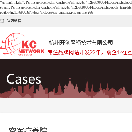
Warning: mkdir(): Permission denied in /usr/home/wh-aqgtb74n2loit69003d/htdocs/includes/cl
stream: Permission denied in /usr/home/wh-aqgtb74n2loit69003d/htdocs/includes/cls_template
aqgtb74n2loit69003d/htdocs/includes/cls_template.php on line 266
官方微信
空军疗养院