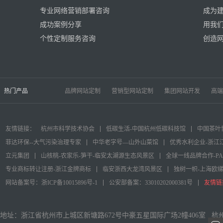
专业网络营销部署咨询
成为
成功案例分享
用我
个性定制服务咨询
创造
热门产品
品牌网站定制
营销型网站定制
集团网站开发
高端
友情链接：
杭州市科学技术协会
低碳生活-中国杭州低碳科技馆
中国茶叶
菲达环保--大气污染治理专家
中华老字号—山外山菜馆
优秀水利企业-浙江
立元集团
山核桃-农家乐-笋干-临安太湖源生态风景区
全球一线品牌合作-P
专业商标转让注册-浙江金牌商标
临安浙西大龙湾风景区
独树一帜-上海欧
网站备案号：浙ICP备10015896号-1
公安部备案：33010202000381号
友情链
地址：浙江省杭州市上城区新塘路672号中豪五星国际广场2幢406室 