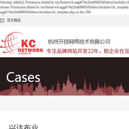
Warning: mkdir(): Permission denied in /usr/home/wh-aqgtb74n2loit69003d/htdocs/includes/cl
stream: Permission denied in /usr/home/wh-aqgtb74n2loit69003d/htdocs/includes/cls_template
aqgtb74n2loit69003d/htdocs/includes/cls_template.php on line 266
官方微信
兴达布业