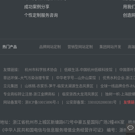
成功案例分享
用我
个性定制服务咨询
创造
热门产品
品牌网站定制
营销型网站定制
集团网站开发
高端
友情链接：
杭州市科学技术协会
低碳生活-中国杭州低碳科技馆
中国茶叶
菲达环保--大气污染治理专家
中华老字号—山外山菜馆
优秀水利企业-浙江
立元集团
山核桃-农家乐-笋干-临安太湖源生态风景区
全球一线品牌合作-P
专业商标转让注册-浙江金牌商标
临安浙西大龙湾风景区
独树一帜-上海欧
网站备案号：浙ICP备10015896号-1
公安部备案：33010202000381号
友情链
地址：浙江省杭州市上城区新塘路672号中豪五星国际广场2幢406室 
《中华人民共和国电信与信息服务增值业务经营许可证》 编号：浙B2-2011