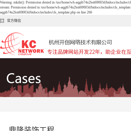
Warning: mkdir(): Permission denied in /usr/home/wh-aqgtb74n2loit69003d/htdocs/includes/cl
stream: Permission denied in /usr/home/wh-aqgtb74n2loit69003d/htdocs/includes/cls_template
aqgtb74n2loit69003d/htdocs/includes/cls_template.php on line 266
官方微信
鼎隆装饰工程