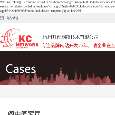
Warning: mkdir(): Permission denied in /usr/home/wh-aqgtb74n2loit69003d/htdocs/includes/cl
stream: Permission denied in /usr/home/wh-aqgtb74n2loit69003d/htdocs/includes/cls_template
aqgtb74n2loit69003d/htdocs/includes/cls_template.php on line 266
官方微信
阁中园家居