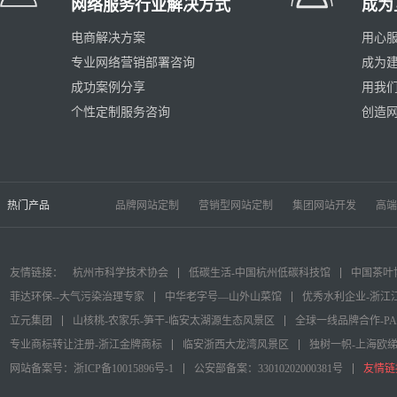
网络服务行业解决方式
成为
电商解决方案
用心服
专业网络营销部署咨询
成为
成功案例分享
用我
个性定制服务咨询
创造
热门产品
品牌网站定制
营销型网站定制
集团网站开发
高端
友情链接：
杭州市科学技术协会
低碳生活-中国杭州低碳科技馆
中国茶叶
菲达环保--大气污染治理专家
中华老字号—山外山菜馆
优秀水利企业-浙江
立元集团
山核桃-农家乐-笋干-临安太湖源生态风景区
全球一线品牌合作-P
专业商标转让注册-浙江金牌商标
临安浙西大龙湾风景区
独树一帜-上海欧
网站备案号：浙ICP备10015896号-1
公安部备案：33010202000381号
友情链